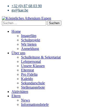
+32 (0) 87 68 03 90
gs@kae.be
Suchen
Home
Imagefilm
Schulprojekt
Wir bieten
Anmeldung
Über uns
Schulleitung & Sekretariat
Lehrpersonal
Unsere Klassen
Elternrat
Pro Fidelia
Kaleido
Sekundarschule
Stellenangebote
Aktivitäten
Eltern
News
Informationsbriefe