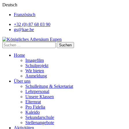
Deutsch
Französisch
+32 (0) 87 68 03 90
gs@kae.be
Suchen
Home
Imagefilm
Schulprojekt
Wir bieten
Anmeldung
Über uns
Schulleitung & Sekretariat
Lehrpersonal
Unsere Klassen
Elternrat
Pro Fidelia
Kaleido
Sekundarschule
Stellenangebote
Aktivitäten