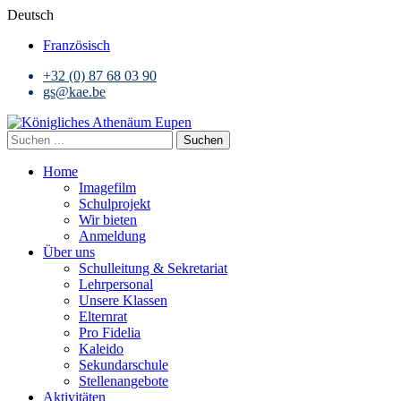
Deutsch
Französisch
+32 (0) 87 68 03 90
gs@kae.be
Suchen
Home
Imagefilm
Schulprojekt
Wir bieten
Anmeldung
Über uns
Schulleitung & Sekretariat
Lehrpersonal
Unsere Klassen
Elternrat
Pro Fidelia
Kaleido
Sekundarschule
Stellenangebote
Aktivitäten