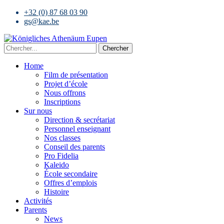
+32 (0) 87 68 03 90
gs@kae.be
Chercher
Home
Film de présentation
Projet d’école
Nous offrons
Inscriptions
Sur nous
Direction & secrétariat
Personnel enseignant
Nos classes
Conseil des parents
Pro Fidelia
Kaleido
École secondaire
Offres d’emplois
Histoire
Activités
Parents
News